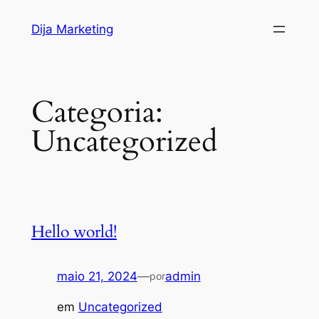
Pular
Dija Marketing
para
o
conteúdo
Categoria:
Uncategorized
Hello world!
maio 21, 2024
—
admin
por
em
Uncategorized